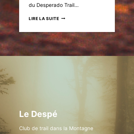
du Desperado Trail…
D
LIRE LA SUITE
E
S
P
E
R
A
D
O
T
R
A
I
L
2
Le Despé
0
1
9
Club de trail dans la Montagne