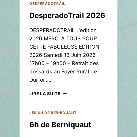
P
DESPERADOTRAIL
E
DesperadoTrail 2026
R
A
D
DESPERADOTRAIL L’edition
O
2026 MERCI A TOUS POUR
T
CETTE FABULEUSE EDITION
R
A
2026 Samedi 13 Juin 2026
I
17h00 – 19h00 – Retrait des
L
dossards au Foyer Rural de
2
Durfort…
0
1
D
7
LIRE LA SUITE
E
S
P
LES 6H DE BERNIQUAUT
E
6h de Berniquaut
R
A
D