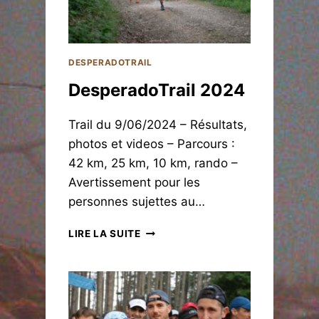
T
R
A
I
L
DESPERADOTRAIL
2
DesperadoTrail 2024
0
1
6
Trail du 9/06/2024 – Résultats,
photos et videos – Parcours :
42 km, 25 km, 10 km, rando –
Avertissement pour les
personnes sujettes au…
D
LIRE LA SUITE
E
S
P
E
R