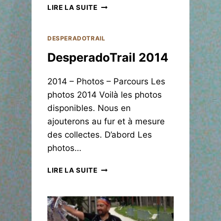
2
D
LIRE LA SUITE
0
E
2
S
5
P
DESPERADOTRAIL
E
DesperadoTrail 2014
R
A
D
2014 – Photos – Parcours Les
O
photos 2014 Voilà les photos
T
disponibles. Nous en
R
A
ajouterons au fur et à mesure
I
des collectes. D’abord Les
L
photos…
2
0
D
LIRE LA SUITE
1
E
3
S
P
E
R