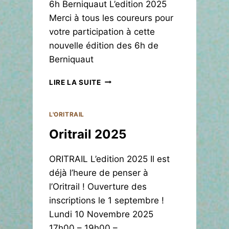
6h Berniquaut L’edition 2025
O
Merci à tous les coureurs pour
T
votre participation à cette
R
A
nouvelle édition des 6h de
I
Berniquaut
L
2
6
LIRE LA SUITE
0
H
2
D
6
E
L'ORITRAIL
B
Oritrail 2025
E
R
N
ORITRAIL L’edition 2025 Il est
I
déjà l’heure de penser à
Q
l’Oritrail ! Ouverture des
U
A
inscriptions le 1 septembre !
U
Lundi 10 Novembre 2025
T
17h00 – 19h00 –…