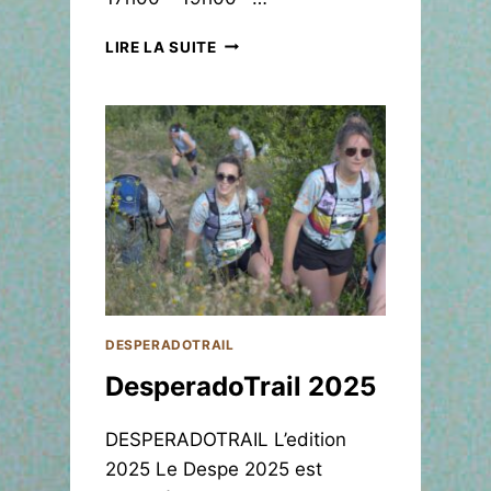
O
LIRE LA SUITE
R
I
T
R
A
I
L
2
0
2
5
DESPERADOTRAIL
DesperadoTrail 2025
DESPERADOTRAIL L’edition
2025 Le Despe 2025 est