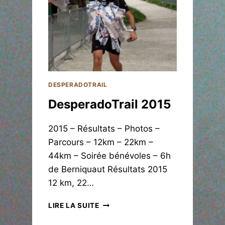
A
D
O
T
R
A
I
L
DESPERADOTRAIL
2
DesperadoTrail 2015
0
1
4
2015 – Résultats – Photos –
Parcours – 12km – 22km –
44km – Soirée bénévoles – 6h
de Berniquaut Résultats 2015
12 km, 22…
D
LIRE LA SUITE
E
S