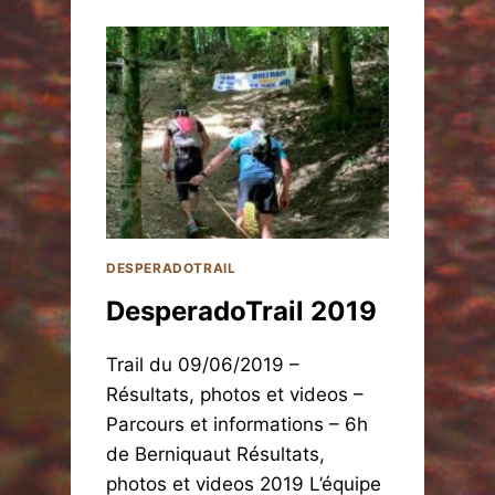
S
P
E
R
A
D
O
T
R
A
I
L
DESPERADOTRAIL
2
DesperadoTrail 2019
0
1
8
Trail du 09/06/2019 –
Résultats, photos et videos –
Parcours et informations – 6h
de Berniquaut Résultats,
photos et videos 2019 L’équipe