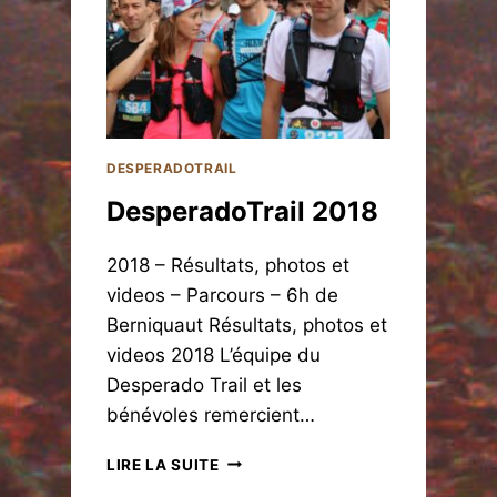
A
D
O
T
R
A
I
L
DESPERADOTRAIL
2
DesperadoTrail 2018
0
2
4
2018 – Résultats, photos et
videos – Parcours – 6h de
Berniquaut Résultats, photos et
videos 2018 L’équipe du
Desperado Trail et les
bénévoles remercient…
D
LIRE LA SUITE
E