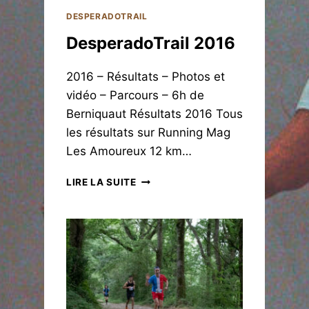
P
DESPERADOTRAIL
E
DesperadoTrail 2016
R
A
D
2016 – Résultats – Photos et
O
vidéo – Parcours – 6h de
T
Berniquaut Résultats 2016 Tous
R
A
les résultats sur Running Mag
I
Les Amoureux 12 km…
L
2
D
LIRE LA SUITE
0
E
1
S
5
P
E
R
A
D
O