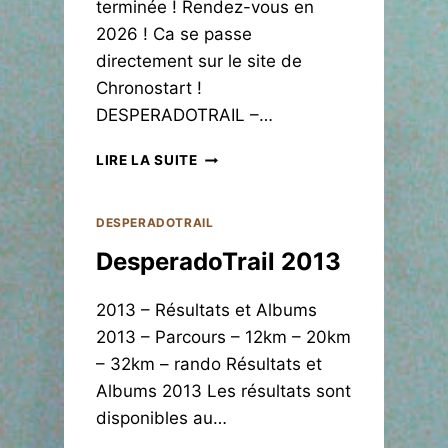
terminée ! Rendez-vous en
2026 ! Ca se passe
directement sur le site de
Chronostart !
DESPERADOTRAIL –…
D
LIRE LA SUITE
E
S
P
DESPERADOTRAIL
E
DesperadoTrail 2013
R
A
D
2013 – Résultats et Albums
O
2013 – Parcours – 12km – 20km
T
– 32km – rando Résultats et
R
A
Albums 2013 Les résultats sont
I
disponibles au…
L