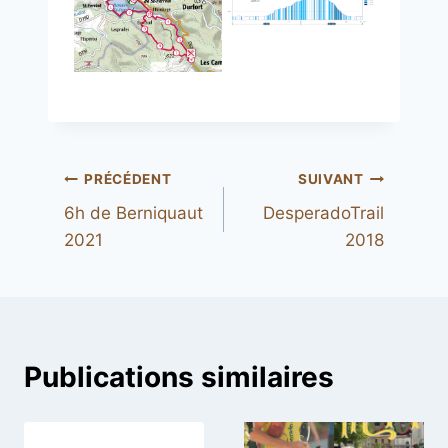
Navigation
PRÉCÉDENT
SUIVANT
6h de Berniquaut
DesperadoTrail
de
2021
2018
l’article
Publications similaires