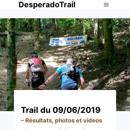
DesperadoTrail
Aller
au
contenu
Trail du 09/06/2019
–
Résultats, photos et videos