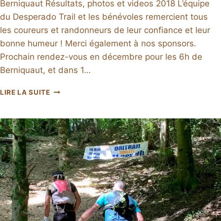
Berniquaut Résultats, photos et videos 2018 L’équipe
du Desperado Trail et les bénévoles remercient tous
les coureurs et randonneurs de leur confiance et leur
bonne humeur ! Merci également à nos sponsors.
Prochain rendez-vous en décembre pour les 6h de
Berniquaut, et dans 1…
DESPERADOTRAIL
LIRE LA SUITE
2018