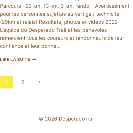
Parcours : 29 km, 13 km, 9 km, rando – Avertissement
pour les personnes sujettes au vertige / technicité
(29km et relais) Résultats, photos et videos 2022
L’équipe du Desperado Trail et les bénévoles
remercient tous les coureurs et randonneurs de leur
confiance et leur bonne…
DESPERADOTRAIL
LIRE LA SUITE
2022
Navigation
Page
1
2
de
suivante
page
© 2026 DesperadoTrail